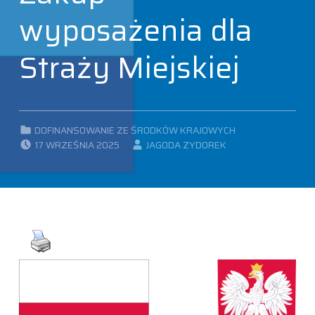
wyposażenia dla
Straży Miejskiej
CATEGORIZED IN:
DOFINANSOWANIE ZE ŚRODKÓW KRAJOWYCH
POSTED ON:
WRITTEN BY:
17 WRZEŚNIA 2025
JAGODA ZYDOREK