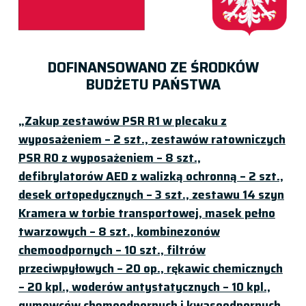
DOFINANSOWANO ZE ŚRODKÓW
BUDŻETU PAŃSTWA
„Zakup zestawów PSR R1 w plecaku z
wyposażeniem – 2 szt., zestawów ratowniczych
PSR R0 z wyposażeniem – 8 szt.,
defibrylatorów AED z walizką ochronną – 2 szt.,
desek ortopedycznych – 3 szt., zestawu 14 szyn
Kramera w torbie transportowej, masek pełno
twarzowych – 8 szt., kombinezonów
chemoodpornych – 10 szt., filtrów
przeciwpyłowych – 20 op., rękawic chemicznych
– 20 kpl., woderów antystatycznych – 10 kpl.,
gumowców chemoodpornych i kwasoodpornych