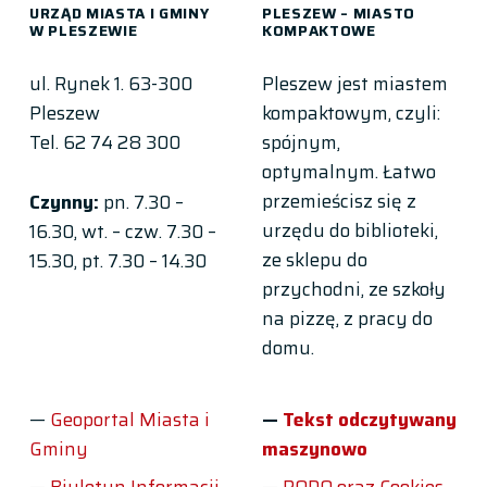
URZĄD MIASTA I GMINY
PLESZEW – MIASTO
W PLESZEWIE
KOMPAKTOWE
ul. Rynek 1. 63-300
Pleszew jest miastem
Pleszew
kompaktowym, czyli:
Tel. 62 74 28 300
spójnym,
optymalnym. Łatwo
przemieścisz się z
Czynny:
pn. 7.30 –
urzędu do biblioteki,
16.30, wt. – czw. 7.30 –
ze sklepu do
15.30, pt. 7.30 – 14.30
przychodni, ze szkoły
na pizzę, z pracy do
domu.
Geoportal Miasta i
Tekst odczytywany
Gminy
maszynowo
Biuletyn Informacji
RODO oraz Cookies