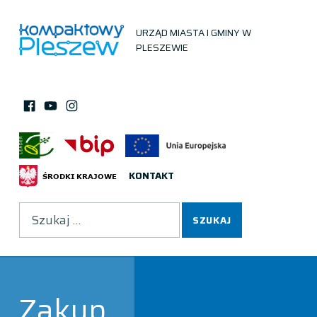
URZĄD MIASTA I GMINY W
PLESZEWIE
Facebook
Instagram
You Tube
KONTAKT
Wyszukiwanie
Zakup