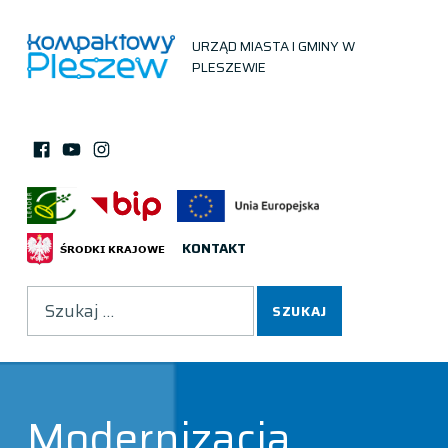
URZĄD MIASTA I GMINY W
PLESZEWIE
Facebook
Instagram
You Tube
KONTAKT
Wyszukiwanie
Modernizacja