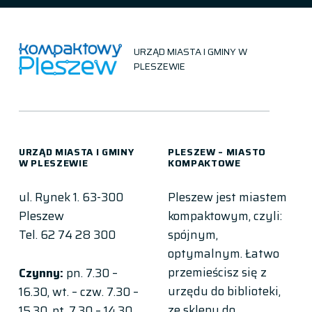
URZĄD MIASTA I GMINY W
PLESZEWIE
URZĄD MIASTA I GMINY
PLESZEW – MIASTO
W PLESZEWIE
KOMPAKTOWE
ul. Rynek 1. 63-300
Pleszew jest miastem
Pleszew
kompaktowym, czyli:
Tel. 62 74 28 300
spójnym,
optymalnym. Łatwo
przemieścisz się z
Czynny:
pn. 7.30 –
urzędu do biblioteki,
16.30, wt. – czw. 7.30 –
ze sklepu do
15.30, pt. 7.30 – 14.30