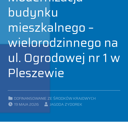
budynku
mieszkalnego –
wielorodzinnego na
ul. Ogrodowej nr 1 w
Pleszewie
CATEGORIZED IN:
DOFINANSOWANIE ZE ŚRODKÓW KRAJOWYCH
POSTED ON:
WRITTEN BY:
19 MAJA 2026
JAGODA ZYDOREK