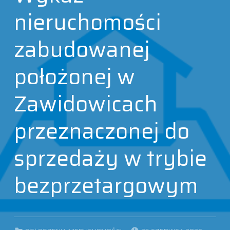
nieruchomości
zabudowanej
położonej w
Zawidowicach
przeznaczonej do
sprzedaży w trybie
bezprzetargowym
POSTED ON:
CATEGORIZED IN: