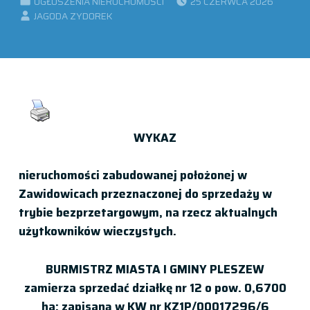
OGŁOSZENIA NIERUCHOMOŚCI
25 CZERWCA 2026
WRITTEN BY:
JAGODA ZYDOREK
WYKAZ
nieruchomości zabudowanej położonej w
Zawidowicach przeznaczonej do sprzedaży w
trybie bezprzetargowym, na rzecz aktualnych
użytkowników wieczystych.
BURMISTRZ MIASTA I GMINY PLESZEW
zamierza sprzedać działkę nr 12 o pow. 0,6700
ha; zapisaną w KW nr KZ1P/00017296/6