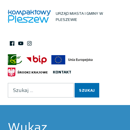
URZĄD MIASTA I GMINY W
PLESZEWIE
Facebook
Instagram
You Tube
KONTAKT
Wyszukiwanie
Wykaz