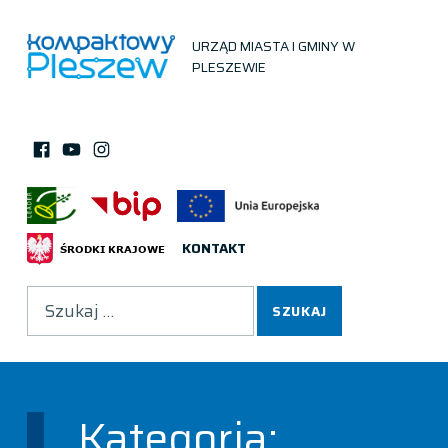
URZĄD MIASTA I GMINY W
PLESZEWIE
Facebook
Instagram
You Tube
KONTAKT
Wyszukiwanie
Kategoria: