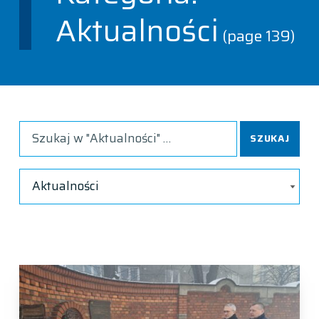
Aktualności
(page 139)
Wyszukiwanie
Kategorie
KATEGORIE